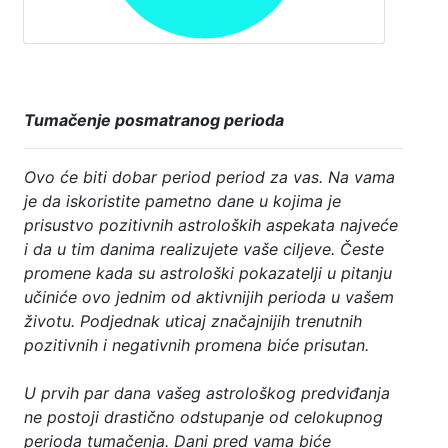
Tumačenje posmatranog perioda
Ovo će biti dobar period period za vas. Na vama
je da iskoristite pametno dane u kojima je
prisustvo pozitivnih astroloških aspekata najveće
i da u tim danima realizujete vaše ciljeve. Česte
promene kada su astrološki pokazatelji u pitanju
učiniće ovo jednim od aktivnijih perioda u vašem
životu. Podjednak uticaj značajnijih trenutnih
pozitivnih i negativnih promena biće prisutan.
U prvih par dana vašeg astrološkog predviđanja
ne postoji drastično odstupanje od celokupnog
perioda tumačenja. Dani pred vama biće