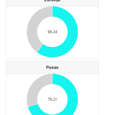
60.24
Posao
70.21