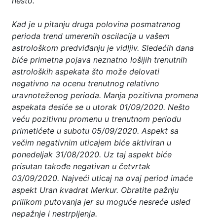
nešto.
Kad je u pitanju druga polovina posmatranog
perioda trend umerenih oscilacija u vašem
astrološkom predviđanju je vidljiv. Sledećih dana
biće primetna pojava neznatno lošijih trenutnih
astroloških aspekata što može delovati
negativno na ocenu trenutnog relativno
uravnoteženog perioda. Manja pozitivna promena
aspekata desiće se u utorak 01/09/2020. Nešto
veću pozitivnu promenu u trenutnom periodu
primetićete u subotu 05/09/2020. Aspekt sa
večim negativnim uticajem biće aktiviran u
ponedeljak 31/08/2020. Uz taj aspekt biće
prisutan takođe negativan u četvrtak
03/09/2020. Najveći uticaj na ovaj period imaće
aspekt Uran kvadrat Merkur. Obratite pažnju
prilikom putovanja jer su moguće nesreće usled
nepažnje i nestrpljenja.