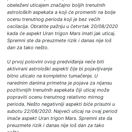
obeleženi uticajem značajno boljih trenutnih
astroloških aspekata a koji će promeniti na bolje
ocenu trenutnog perioda koji je bez većih
oscilacija. Obratite pažnju u četvrtak 20/08/2020
kada će aspekt Uran trigon Mars imati jak uticaj.
Spremni ste da preuzmete rizik i danas nije loš
dan za tako nešto.
U prvoj polovini ovog predviđanja neće biti
aktivirani astrološki aspekti čije bi pojavljivanje
bitno uticalo na kompletno tumačenje. U
narednim danima primetna je pojava za nijansu
pozitivnijih trenutnih aspekata čiji uticaj može
popraviti ocenu trenutnog relativno mirnog
perioda. Nešto negativniji aspekti biće prisutni u
subotu 22/08/2020. Najveći uticaj na ovaj period
imaće aspekt Uran trigon Mars. Spremni ste da
preuzmete rizik i danas nije loš dan za tako