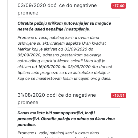
03/09/2020 doći će do negativne
-17.40
promene
Obratite pažnju prilikom putovanja jer su moguće
nesreće usled nepažnje i nestrpljenja.
Promene u vašoj natalnoj karti u ovom danu
uslovljene su aktiviranjem aspekta Uran kvadrat
Merkur koji je aktivan od 03/09/2020 do
05/09/2020, odnosno prestankom delovanja
astrološkog aspekta Mesec sekstil Mars koji je
aktivan od 16/08/2020 do 03/09/2020 što donosi
tipično loše prognoze za ove astrološke detalje a
koji će se manifestovati lošim uticajem ovog dana.
31/08/2020 doći će do negativne
-15.51
promene
Danas možete biti samopopustljivi, lenji i
preosetljivi. Obratite pažnju na odnos sa članovima
porodice.
Promene u vašoj natalnoj karti u ovom danu