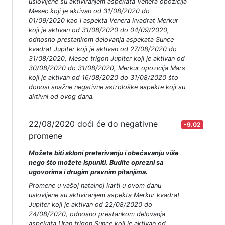
uslovljene su aktiviranjem aspekata Venera opozicija
Mesec koji je aktivan od 31/08/2020 do
01/09/2020 kao i aspekta Venera kvadrat Merkur
koji je aktivan od 31/08/2020 do 04/09/2020,
odnosno prestankom delovanja aspekata Sunce
kvadrat Jupiter koji je aktivan od 27/08/2020 do
31/08/2020, Mesec trigon Jupiter koji je aktivan od
30/08/2020 do 31/08/2020, Merkur opozicija Mars
koji je aktivan od 16/08/2020 do 31/08/2020 što
donosi snažne negativne astrološke aspekte koji su
aktivni od ovog dana.
22/08/2020 doći će do negativne
-9.02
promene
Možete biti skloni preterivanju i obećavanju više
nego što možete ispuniti. Budite oprezni sa
ugovorima i drugim pravnim pitanjima.
Promene u vašoj natalnoj karti u ovom danu
uslovljene su aktiviranjem aspekta Merkur kvadrat
Jupiter koji je aktivan od 22/08/2020 do
24/08/2020, odnosno prestankom delovanja
aspekata Uran trigon Sunce koji je aktivan od