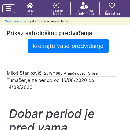
naslovna
natalne
astrološka
uporedni
strana
karte
predviđanja
horoskop
Naslovna strana
/ Astrološko predviđanje
Prikaz astrološkog predviđanja
kreirajte vaše predviđanje
Miloš Stanković,
23/9/1988 Aranđelovac, Srbija
Tumačenje za period od 16/08/2020 do
14/09/2020
Dobar period je
pred vama