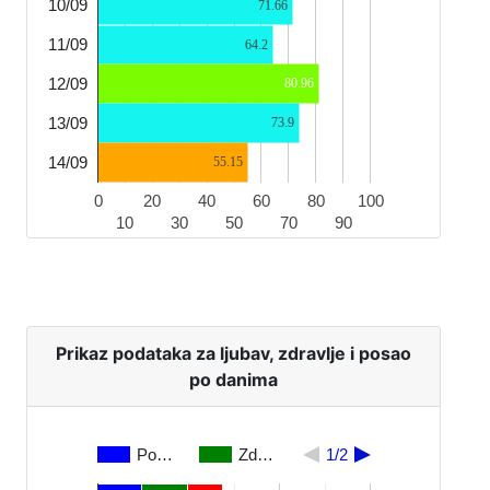
10/09
71.66
11/09
64.2
12/09
80.96
13/09
73.9
14/09
55.15
0
20
40
60
80
100
10
30
50
70
90
Prikaz podataka za ljubav, zdravlje i posao
po danima
Po…
Zd…
1/2