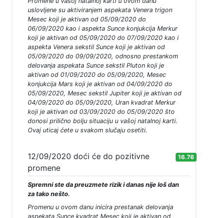
Promene u vašoj natalnoj karti u ovom danu
uslovljene su aktiviranjem aspekata Venera trigon
Mesec koji je aktivan od 05/09/2020 do
06/09/2020 kao i aspekta Sunce konjukcija Merkur
koji je aktivan od 05/09/2020 do 07/09/2020 kao i
aspekta Venera sekstil Sunce koji je aktivan od
05/09/2020 do 09/09/2020, odnosno prestankom
delovanja aspekata Sunce sekstil Pluton koji je
aktivan od 01/09/2020 do 05/09/2020, Mesec
konjukcija Mars koji je aktivan od 04/09/2020 do
05/09/2020, Mesec sekstil Jupiter koji je aktivan od
04/09/2020 do 05/09/2020, Uran kvadrat Merkur
koji je aktivan od 03/09/2020 do 05/09/2020 što
donosi prilično bolju situaciju u vašoj natalnoj karti.
Ovaj uticaj ćete u svakom slučaju osetiti.
12/09/2020 doći će do pozitivne
16.76
promene
Spremni ste da preuzmete rizik i danas nije loš dan
za tako nešto.
Promenu u ovom danu inicira prestanak delovanja
aspekata Sunce kvadrat Mesec koji je aktivan od