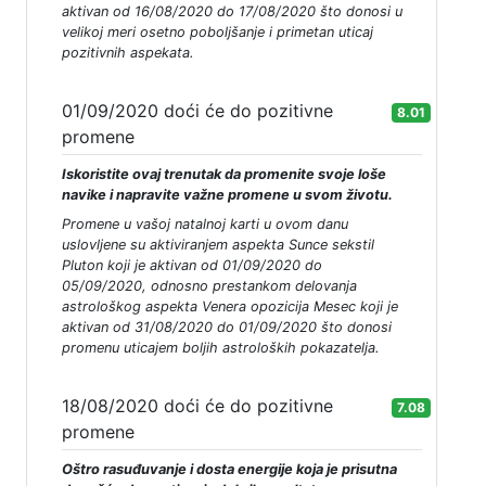
aktivan od 16/08/2020 do 17/08/2020 što donosi u
velikoj meri osetno poboljšanje i primetan uticaj
pozitivnih aspekata.
01/09/2020 doći će do pozitivne
8.01
promene
Iskoristite ovaj trenutak da promenite svoje loše
navike i napravite važne promene u svom životu.
Promene u vašoj natalnoj karti u ovom danu
uslovljene su aktiviranjem aspekta Sunce sekstil
Pluton koji je aktivan od 01/09/2020 do
05/09/2020, odnosno prestankom delovanja
astrološkog aspekta Venera opozicija Mesec koji je
aktivan od 31/08/2020 do 01/09/2020 što donosi
promenu uticajem boljih astroloških pokazatelja.
18/08/2020 doći će do pozitivne
7.08
promene
Oštro rasuđuvanje i dosta energije koja je prisutna