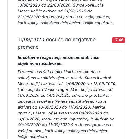
18/08/2020 do 22/08/2020, Sunce konjukcija
Mesec koji je aktivan od 21/08/2020 do
22/08/2020 što donosi promenu u vašoj natalnoj
karti koja je uslovljena delovanjem lošijih aspekata.
11/09/2020 doći će do negativne
-7.46
promene
Impulsivno reagovanje može ometati vaše
objektivno rasuđivanje.
Promene u vašoj natalnoj karti u ovom danu
uslovljene su aktiviranjem aspekata Sunce kvadrat
Mesec koji je aktivan od 11/09/2020 do 12/09/2020
kao i aspekta Venera trigon Mars koji je aktivan od
11/09/2020 do 14/09/2020, odnosno prestankom
delovanja aspekata Venera sekstil Mesec koji je
aktivan od 10/09/2020 do 11/09/2020, Merkur
opozicija Mars koji je aktivan od 09/09/2020 do
11/09/2020, Merkur trigon Jupiter koji je aktivan od
09/09/2020 do 11/09/2020 što donosi promenu u
vašoj natalnoj karti koja je uslovljena delovanjem
lošijih aspekata.